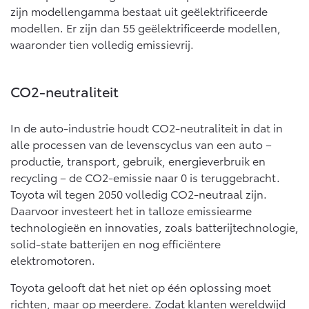
zijn modellengamma bestaat uit geëlektrificeerde
Onderdelen
modellen. Er zijn dan 55 geëlektrificeerde modellen,
Accessoires
waaronder tien volledig emissievrij.
Banden
CO2-neutraliteit
Connected
In de auto-industrie houdt CO2-neutraliteit in dat in
Connected Services
alle processen van de levenscyclus van een auto –
productie, transport, gebruik, energieverbruik en
MyToyota login
recycling – de CO2-emissie naar 0 is teruggebracht.
MyToyota App
Toyota wil tegen 2050 volledig CO2-neutraal zijn.
Abonnementen
Daarvoor investeert het in talloze emissiearme
Multimedia
technologieën en innovaties, zoals batterijtechnologie,
Connected check
solid-state batterijen en nog efficiëntere
elektromotoren.
Navigatie updates
Toyota gelooft dat het niet op één oplossing moet
richten, maar op meerdere. Zodat klanten wereldwijd