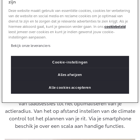
zijn
Aircoservice
Deze website maakt gebruik van essentiële cookies, cookies ter verbetering
Vakantiecheck
Contact en route
van de website en social media en reclame cookies om je optimaal van
Hybride zekerheidscontrole
dienst te zijn en te zorgen dat je relevante advertenties te zien krijgt. Als je
hiermee akkoord gaat, kunt je gewoon verder gaan. In ons
cookiebeleid
Toyota handleidingen
Download de MyToyota App (App Store)
leest jemeer over cookies en kunt je indien gewenst jouw cookie-
instellingen aanpassen.
Toyota Service Documentatie (SIL)
Download de MyToyota App (Google Play)
Bekijk onze leveranciers
Schade & Garantie
Cookie-instellingen
De MyToyota app is praktischer en gebruiksvriendelijker
dan ooit. De app geeft je volledige controle over je
Alles afwijzen
Toyota Pechhulp
auto met behulp van je smartphone. Samen met onze
Schade & Glasherstel
Remote Services maakt de app het leven onderweg
Alle cookies accepteren
Toyota fabrieksgarantie
gemakkelijker, veiliger en plezieriger. Van het plannen
10 jaar Toyota garantie
van laadsessies tot het optimaliseren van je
actieradius. Van het op afstand instellen van de climate
10 jaar batterijgarantie
control tot het plannen van je rit. Via je smartphone
beschik je over een scala aan handige functies.
Onderdelen & Accessoires