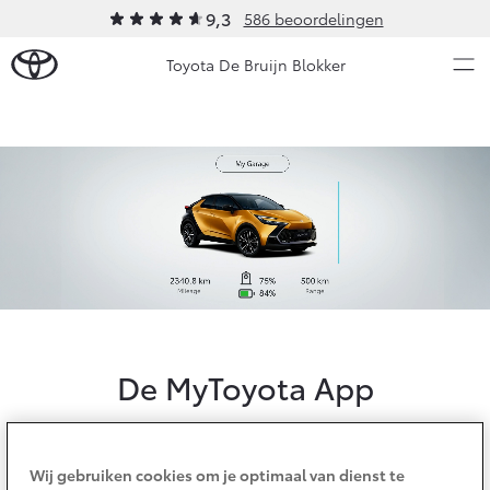
9,3
586 beoordelingen
Toyota De Bruijn Blokker
Over Ons
Nieuws en Acties
Ons bedrijf
Ons bedrijf
Onderhoud
Onze medewerkers
Vacatures
Service & Onderhoud
Werkplaatsafspraak maken
Klantbeoordelingen
De MyToyota App
Contact en Route
Werkplaatsafspraak
Contact en Route
Onderhoud op Maat
APK
Volledige controle met je smartphone
Wij gebruiken cookies om je optimaal van dienst te
Schade melden