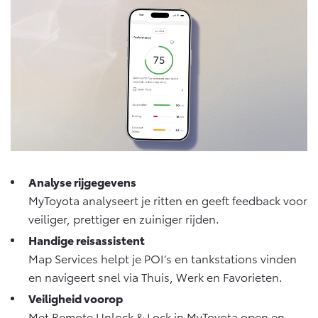
Onderdelen
Accessoires
Banden
Connected
Connected Services
MyToyota login
Analyse rijgegevens
MyToyota App
MyToyota analyseert je ritten en geeft feedback voor
Abonnementen
veiliger, prettiger en zuiniger rijden.
Multimedia
Handige reisassistent
Connected check
Map Services helpt je POI’s en tankstations vinden
Navigatie updates
en navigeert snel via Thuis, Werk en Favorieten.
Veiligheid voorop
Met Remote Unlock & Lock in MyToyota open en