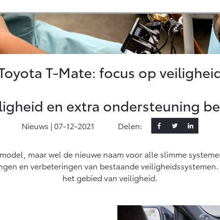
ed
d Services
Toyota T-Mate: focus op veilighei
 login
 App
enten
ligheid en extra ondersteuning b
ia
Nieuws |
07-12-2021
Delen:
d check
e updates
 model, maar wel de nieuwe naam voor alle slimme systemen 
ngen en verbeteringen van bestaande veiligheidssystemen. D
het gebied van veiligheid.