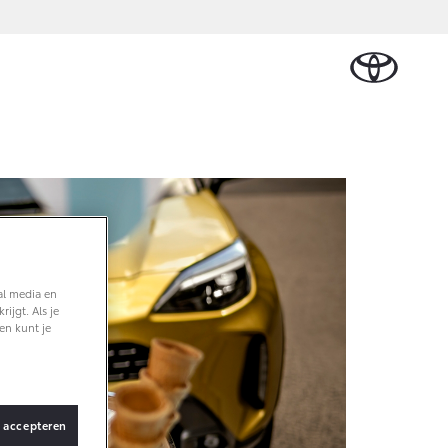
Schade melden
rdelen & Accessoires
Werkplaatsafspraak
erdelen
maken
ssoires
den
Contact en route
al media en
ijgt. Als je
en kunt je
s accepteren