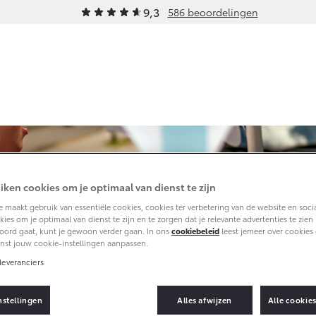
9,3
586 beoordelingen
Werkplaatsafspraak
& Onderhoud
Schade & Garantie
Onde
maken
tsafspraak
Toyota Pechhulp
Ond
Contact
en
ud op Maat
Schade & Glasherstel
Acce
Route
Toyota fabrieksgarantie
Ban
iken cookies om je optimaal van dienst te zijn
ice
10 jaar Toyota garantie
 maakt gebruik van essentiële cookies, cookies ter verbetering van de website en soci
ies om je optimaal van dienst te zijn en te zorgen dat je relevante advertenties te zien kr
check
10 jaar batterijgarantie
oord gaat, kunt je gewoon verder gaan. In ons
cookiebeleid
leest jemeer over cookies 
nst jouw cookie-instellingen aanpassen.
ekerheidscontrole
leveranciers
andleidingen
rvice
nstellingen
Alles afwijzen
Alle cookie
atie (SIL)