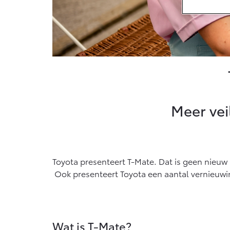
Connect
Connecte
MyToyota
MyToyota
Abonnem
Meer vei
Multimed
Connecte
Navigati
Toyota presenteert T-Mate. Dat is geen nieuw
Ook presenteert Toyota een aantal vernieuwi
Wat is T-Mate?