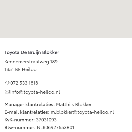
Onderdelen
Accessoires
Banden
Connected
Toyota De Bruijn Blokker
Kennemerstraatweg 189
Connected Services
1851 BE Heiloo
MyToyota login
MyToyota App
072 533 1818
Abonnementen
info@toyota-heiloo.nl
Multimedia
Connected check
Manager klantrelaties:
Matthijs Blokker
E-mail klantrelaties:
m.blokker@toyota-heiloo.nl
Navigatie updates
KvK-nummer:
37031093
Btw-nummer:
NL806927653B01