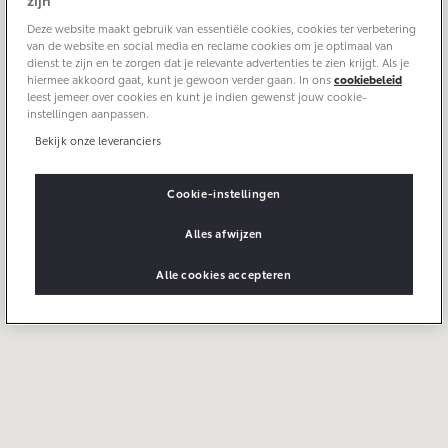
zijn
Aircoservice
Maandag
08:00 - 18:00
Deze website maakt gebruik van essentiële cookies, cookies ter verbetering
Dinsdag
08:00 - 18:00
Vakantiecheck
Contact en route
van de website en social media en reclame cookies om je optimaal van
Woensdag
08:00 - 18:00
Hybride zekerheidscontrole
dienst te zijn en te zorgen dat je relevante advertenties te zien krijgt. Als je
hiermee akkoord gaat, kunt je gewoon verder gaan. In ons
cookiebeleid
Donderdag
08:00 - 18:00
Toyota handleidingen
leest jemeer over cookies en kunt je indien gewenst jouw cookie-
Vrijdag
08.00-18.00
instellingen aanpassen.
Toyota Service Documentatie (SIL)
Zaterdag
09:30 - 16:00
Bekijk onze leveranciers
Zondag
Gesloten
Schade & Garantie
Cookie-instellingen
Alles afwijzen
Toyota Pechhulp
Schade & Glasherstel
Alle cookies accepteren
Toyota fabrieksgarantie
10 jaar Toyota garantie
10 jaar batterijgarantie
Onderdelen & Accessoires